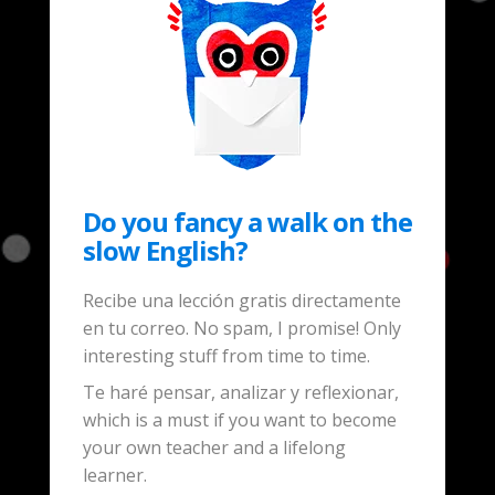
Do you fancy a walk on the
slow English?
Recibe una lección gratis directamente
en tu correo. No spam, I promise! Only
interesting stuff from time to time.
Te haré pensar, analizar y reflexionar,
which is a must if you want to become
your own teacher and a lifelong
learner.